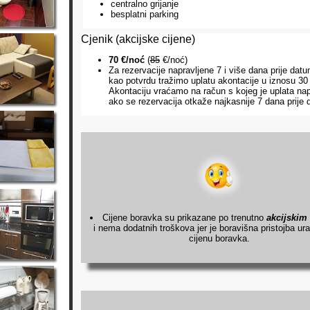
centralno grijanje
besplatni parking
Cjenik (akcijske cijene)
70 €/noć
(
85
€/noć)
Za rezervacije napravljene 7 i više dana prije dat
kao potvrdu tražimo uplatu akontacije u iznosu 30 
Akontaciju vraćamo na račun s kojeg je uplata nap
ako se rezervacija otkaže najkasnije 7 dana prije 
Cijene boravka su prikazane po trenutno
akcijskim
i nema dodatnih troškova jer je boravišna pristojba ur
cijenu boravka.