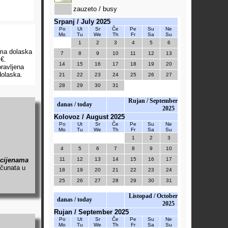
zauzeto / busy
Srpanj / July 2025
Po
Ut
Sr
Če
Pe
Su
Ne
Mo
Tu
We
Th
Fr
Sa
Su
1
2
3
4
5
6
uma dolaska
7
8
9
10
11
12
13
€.
14
15
16
17
18
19
20
ravljena
dolaska.
21
22
23
24
25
26
27
28
29
30
31
Rujan / September
danas / today
2025
Kolovoz / August 2025
Po
Ut
Sr
Če
Pe
Su
Ne
Mo
Tu
We
Th
Fr
Sa
Su
1
2
3
4
5
6
7
8
9
10
 cijenama
11
12
13
14
15
16
17
ačunata u
18
19
20
21
22
23
24
25
26
27
28
29
30
31
Listopad / October
danas / today
2025
Rujan / September 2025
Po
Ut
Sr
Če
Pe
Su
Ne
Mo
Tu
We
Th
Fr
Sa
Su