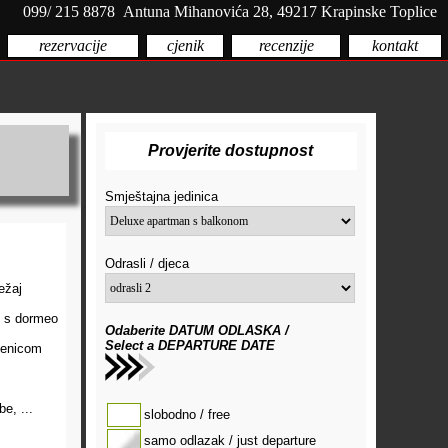
099/ 215 8878 Antuna Mihanovića 28, 49217 Krapinske Toplice
rezervacije
cjenik
recenzije
kontakt
Provjerite dostupnost
Smještajna jedinica
Odrasli / djeca
ežaj
e s dormeo
Odaberite DATUM ODLASKA /
Select a DEPARTURE DATE
edenicom
e, ...
slobodno / free
samo odlazak / just departure