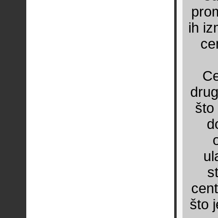
prom
ih i
ce
Ce
drug
što
do
ul
s
cent
što 