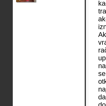
ka
tr
ak
iz
Ak
vr
ra
up
na
se
ot
na
da
do