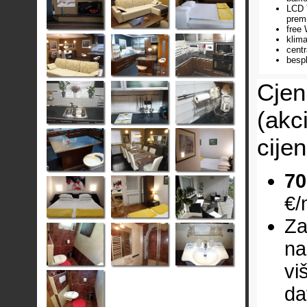
LCD T
prem
free 
klima
centr
bespl
Cjen
(akc
cije
70
€/
Za
na
vi
da