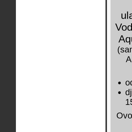
ul
Vod
Aq
(sa
A
o
d
1
Ovo