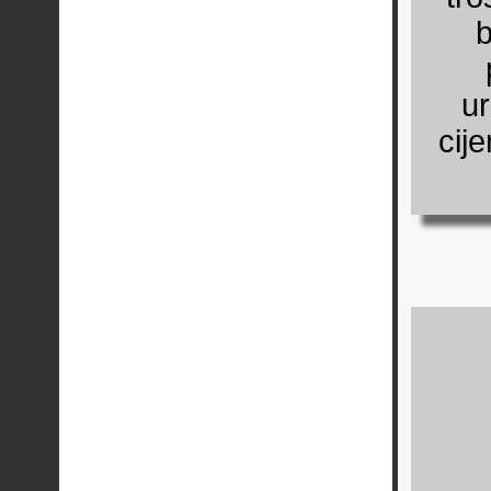
b
u
cij