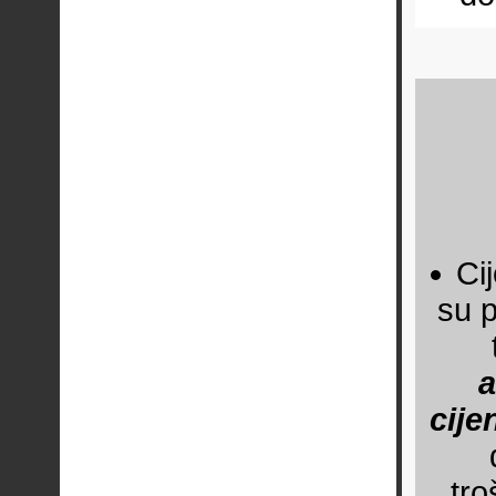
Ci
su 
a
cij
tro