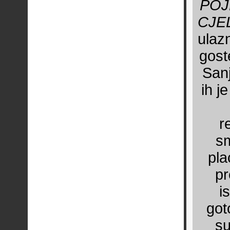
POJ
CJE
ulaz
gost
San
ih j
r
sm
pla
pr
i
got
su