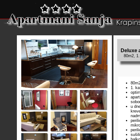
Deluxe 
80m2, 1.
80m
1. ka
optim
apar
sobo
u dn
krev
nadm
peril
mikro
peril
sušil
balko