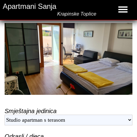
Apartmani Sanja
Krapinske Toplice
Smještajna jedinica
Odrasli / djeca