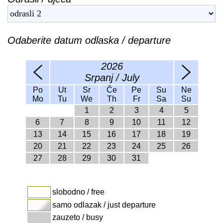
Odaberite datum odlaska / departure
2026
Srpanj / July
Po
Ut
Sr
Če
Pe
Su
Ne
Mo
Tu
We
Th
Fr
Sa
Su
1
2
3
4
5
6
7
8
9
10
11
12
13
14
15
16
17
18
19
20
21
22
23
24
25
26
27
28
29
30
31
slobodno / free
samo odlazak / just departure
zauzeto / busy