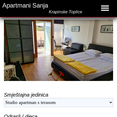
Apartmani Sanja
Krapinske Toplice
Smještajna jedinica
Odrasli / djeca