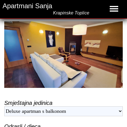
Apartmani Sanja
Krapinske Toplice
Smještajna jedinica
Odrasli / djeca