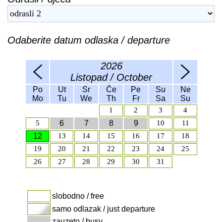
Odaberite datum odlaska / departure
2026
Listopad / October
Po
Ut
Sr
Če
Pe
Su
Ne
Mo
Tu
We
Th
Fr
Sa
Su
1
2
3
4
5
6
7
8
9
10
11
12
13
14
15
16
17
18
19
20
21
22
23
24
25
26
27
28
29
30
31
slobodno / free
samo odlazak / just departure
zauzeto / busy