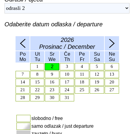
Odaberite datum odlaska / departure
2026
Prosinac / December
Po
Ut
Sr
Če
Pe
Su
Ne
Mo
Tu
We
Th
Fr
Sa
Su
1
2
3
4
5
6
7
8
9
10
11
12
13
14
15
16
17
18
19
20
21
22
23
24
25
26
27
28
29
30
31
slobodno / free
samo odlazak / just departure
zauzeto / busy