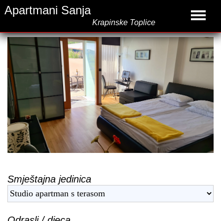
Apartmani Sanja
Krapinske Toplice
Smještajna jedinica
Odrasli / djeca